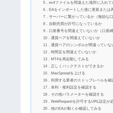
5．ex4ファイルを間違えた場所に入れて
6．EAをインポートした後に更新または
7．サーバーに繋がっているか（無効な
8．自動売買が許可になっているか
9．口座番号を間違えていないか（口座
10．通貨ペアを間違えていないか
11．通貨ペアのシンボルが間違っていな
12．時間足を間違えていないか
13．MT4を再起動してみる
14．正しくバックテストができるか
15．MaxSpreadを上げる
16．利用する業者のストップレベルを確
17．単利・複利設定を確認する
18．その他パラメーターを確認する
19．WebRequestを許可するURL設定
20．他のEAが動くか確認してみる