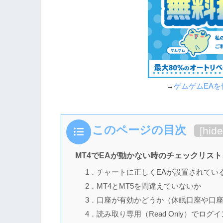
→
ゲムゲムEA
このページの目次
[
hide
MT4でEAが動かない時のチェックリスト
1．チャートに正しくEAが設置されてい
2．MT4とMT5を間違えていないか
3．口座が有効かどうか（休眠口座や口
4．読み取り専用（Read Only）でロ