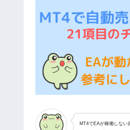
MT4でEAが稼働しな