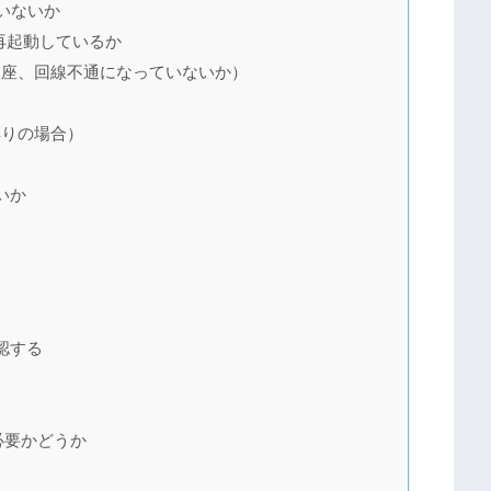
いないか
再起動しているか
口座、回線不通になっていないか）
縛りの場合）
いか
認する
が必要かどうか