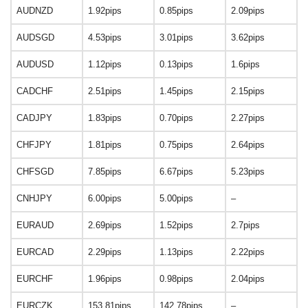
AUDNZD
1.92pips
0.85pips
2.09pips
AUDSGD
4.53pips
3.01pips
3.62pips
AUDUSD
1.12pips
0.13pips
1.6pips
CADCHF
2.51pips
1.45pips
2.15pips
CADJPY
1.83pips
0.70pips
2.27pips
CHFJPY
1.81pips
0.75pips
2.64pips
CHFSGD
7.85pips
6.67pips
5.23pips
CNHJPY
6.00pips
5.00pips
–
EURAUD
2.69pips
1.52pips
2.7pips
EURCAD
2.29pips
1.13pips
2.22pips
EURCHF
1.96pips
0.98pips
2.04pips
EURCZK
153.81pips
142.78pips
–