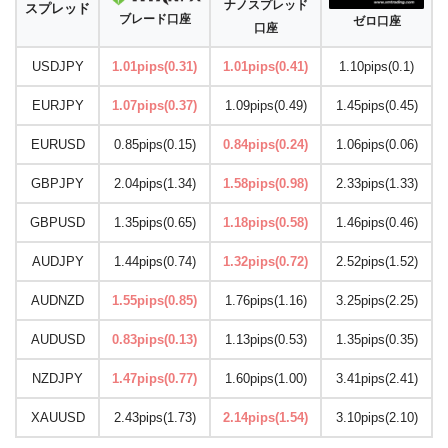
ナノスプレッド
スプレッド
ブレード口座
ゼロ口座
口座
USDJPY
1.01pips(0.31)
1.01pips(0.41)
1.10pips(0.1)
EURJPY
1.07pips(0.37)
1.09pips(0.49)
1.45pips(0.45)
EURUSD
0.85pips(0.15)
0.84pips(0.24)
1.06pips(0.06)
GBPJPY
2.04pips(1.34)
1.58pips(0.98)
2.33pips(1.33)
GBPUSD
1.35pips(0.65)
1.18pips(0.58)
1.46pips(0.46)
AUDJPY
1.44pips(0.74)
1.32pips(0.72)
2.52pips(1.52)
AUDNZD
1.55pips(0.85)
1.76pips(1.16)
3.25pips(2.25)
AUDUSD
0.83pips(0.13)
1.13pips(0.53)
1.35pips(0.35)
NZDJPY
1.47pips(0.77)
1.60pips(1.00)
3.41pips(2.41)
XAUUSD
2.43pips(1.73)
2.14pips(1.54)
3.10pips(2.10)