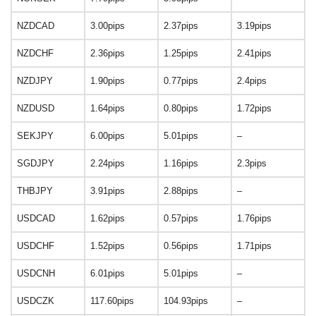
NZDCAD
3.00pips
2.37pips
3.19pips
NZDCHF
2.36pips
1.25pips
2.41pips
NZDJPY
1.90pips
0.77pips
2.4pips
NZDUSD
1.64pips
0.80pips
1.72pips
SEKJPY
6.00pips
5.01pips
–
SGDJPY
2.24pips
1.16pips
2.3pips
THBJPY
3.91pips
2.88pips
–
USDCAD
1.62pips
0.57pips
1.76pips
USDCHF
1.52pips
0.56pips
1.71pips
USDCNH
6.01pips
5.01pips
–
USDCZK
117.60pips
104.93pips
–