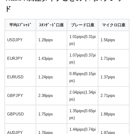
ド
平均ｽﾌﾟﾚｯﾄﾞ
ｽﾀﾝﾀﾞｰﾄﾞ口座
ブレード口座
マイクロ口座
1.01pips(0.31pi
USDJPY
1.28pips
1.56pips
ps)
1.07pips(0.37pi
EURJPY
1.43pips
1.71pips
ps)
0.85pips(0.15pi
EURUSD
1.24pips
1.37pips
ps)
2.04pips(1.34pi
GBPJPY
2.38pips
2.71pips
ps)
1.35pips(0.65pi
GBPUSD
1.75pips
1.88pips
ps)
1.44pips(0.74pi
AUDJPY
1.76pips
1.97pips