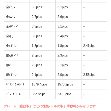
金/ﾌﾗﾝ
3.2pips
3.1pips
–
金/ﾕｰﾛ
2.7pips
2.6pips
–
金/ﾎﾟﾝﾄﾞ
3.3pips
3.1pips
–
金/円
3.5pips
3.4pips
–
金/ドル
1.8pips
1.8pips
2.41pips
銀/豪ﾄﾞﾙ
2.5pips
2.3pips
–
銀/ﾕｰﾛ
2.2pips
2.1pips
–
銀/ドル
2.1pips
2.0pips
2.53pips
ﾊﾟﾗｼﾞｳﾑ/ﾄﾞﾙ
1579.4pips
1578.2pips
–
ﾌﾟﾗﾁﾅ/ﾄﾞﾙ
332.8pips
331.5pips
–
ブレード口座は取引ごとに往復7ドルの取引手数料がかかります