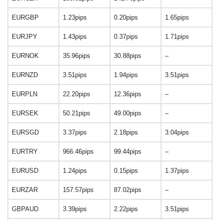
EURGBP
1.23pips
0.20pips
1.65pips
EURJPY
1.43pips
0.37pips
1.71pips
EURNOK
35.96pips
30.88pips
–
EURNZD
3.51pips
1.94pips
3.51pips
EURPLN
22.20pips
12.36pips
–
EURSEK
50.21pips
49.00pips
–
EURSGD
3.37pips
2.18pips
3.04pips
EURTRY
966.46pips
99.44pips
–
EURUSD
1.24pips
0.15pips
1.37pips
EURZAR
157.57pips
87.02pips
–
GBPAUD
3.39pips
2.22pips
3.51pips