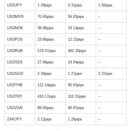
USDJPY
1.28pips
0.31pips
1.56pips
USDMXN
70.65pips
56.83pips
–
USDNOK
38.96pips
33.14pips
–
USDPLN
23.66pips
12.22pips
–
USDRUB
579.37pips
492.20pips
–
USDSEK
27.86pips
24.04pips
–
USDSGD
2.34pips
1.27pips
2.37pips
USDTHB
121.14pips
95.83pips
–
USDTRY
418.17pips
110.31pips
–
USDZAR
88.60pips
90.97pips
–
ZARJPY
2.12pips
1.26pips
–