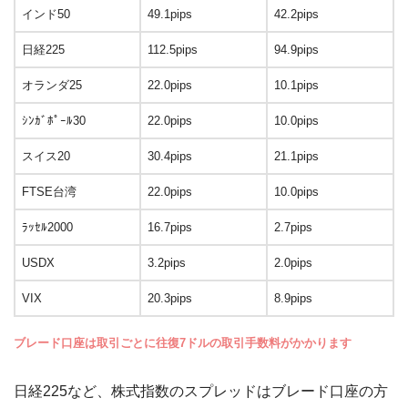
インド50
49.1pips
42.2pips
日経225
112.5pips
94.9pips
オランダ25
22.0pips
10.1pips
ｼﾝｶﾞﾎﾟｰﾙ30
22.0pips
10.0pips
スイス20
30.4pips
21.1pips
FTSE台湾
22.0pips
10.0pips
ﾗｯｾﾙ2000
16.7pips
2.7pips
USDX
3.2pips
2.0pips
VIX
20.3pips
8.9pips
ブレード口座は取引ごとに往復7ドルの取引手数料がかかります
日経225など、株式指数のスプレッドはブレード口座の方