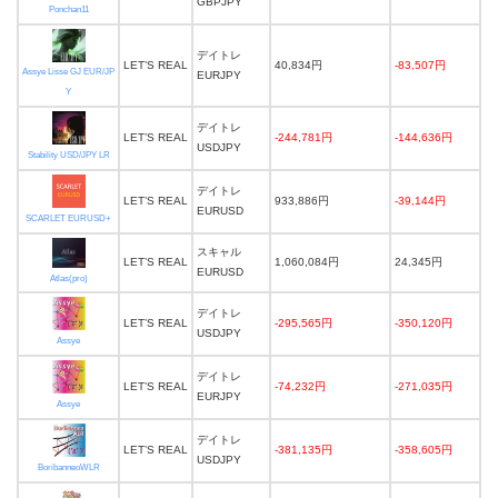
GBPJPY
Ponchan11
デイトレ
LET’S REAL
40,834円
-83,507円
Assye Lisse GJ EUR/JP
EURJPY
Y
デイトレ
LET’S REAL
-244,781円
-144,636円
USDJPY
Stability USD/JPY LR
デイトレ
LET’S REAL
933,886円
-39,144円
EURUSD
SCARLET EURUSD+
スキャル
LET’S REAL
1,060,084円
24,345円
EURUSD
Atlas(pro)
デイトレ
LET’S REAL
-295,565円
-350,120円
USDJPY
Assye
デイトレ
LET’S REAL
-74,232円
-271,035円
EURJPY
Assye
デイトレ
LET’S REAL
-381,135円
-358,605円
USDJPY
BoribanneoWLR