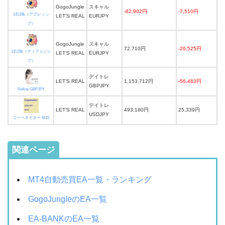
GogoJungle
スキャル
-82,902円
-7,510円
1石2鳥（アグレッシ
LET’S REAL
EURJPY
ブ）
GogoJungle
スキャル
72,710円
-26,525円
1石2鳥（ディフェンシ
LET’S REAL
EURJPY
ブ）
デイトレ
LET’S REAL
1,153,712円
-56,483円
GBPJPY
Refine GBPJPY
デイトレ
LET’S REAL
493,180円
25,339円
USDJPY
コーペネイター M15
関連ページ
MT4自動売買EA一覧・ランキング
GogoJungleのEA一覧
EA-BANKのEA一覧