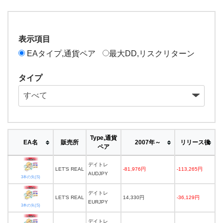
表示項目
EAタイプ,通貨ペア
最大DD,リスクリターン
タイプ
Type,通貨
EA名
販売所
2007年～
リリース後
ペア
デイトレ
LET’S REAL
-81,976円
-113,265円
AUDJPY
3本の矢(S)
デイトレ
LET’S REAL
14,330円
-36,129円
EURJPY
3本の矢(S)
デイトレ