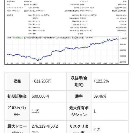
収益率(全
収益
+611,235円
+122.2%
期間)
初期証拠金
500,000円
勝率
39.46%
ﾌﾟﾛﾌｨｯﾄﾌｧ
最大保有ポ
1.15
1
ｸﾀｰ
ジション
最大ドロー
276,119円(50.2
リスクリタ
2.21