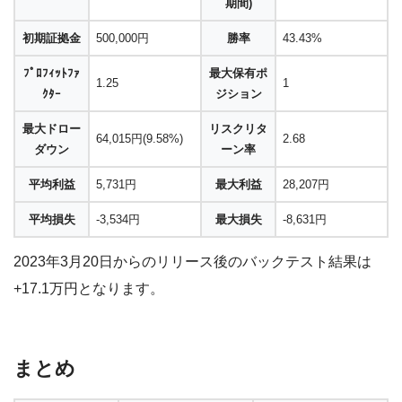
期間)
初期証拠金
500,000円
勝率
43.43%
ﾌﾟﾛﾌｨｯﾄﾌｧ
最大保有ポ
1.25
1
ｸﾀｰ
ジション
最大ドロー
リスクリタ
64,015円(9.58%)
2.68
ダウン
ーン率
平均利益
5,731円
最大利益
28,207円
平均損失
-3,534円
最大損失
-8,631円
2023年3月20日からのリリース後のバックテスト結果は
+17.1万円となります。
まとめ