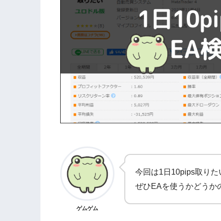
今回は1日10pips取
ぜひEAを使うかどうか
ゲムゲム