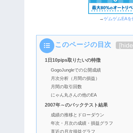
→
ゲムゲムEA
このページの目次
[
hide
1日10pips取りたいの特徴
GogoJungleでの公開成績
月次分析（月間の損益）
月間の取引回数
にゃん丸さんの他のEA
2007年～のバックテスト結果
成績の推移とドローダウン
年次・月次の成績・損益グラフ
直近の月次損益グラフ