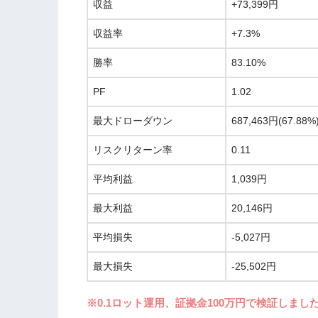
収益
+73,399円
収益率
+7.3%
勝率
83.10%
PF
1.02
最大ドローダウン
687,463円(67.88%
リスクリターン率
0.11
平均利益
1,039円
最大利益
20,146円
平均損失
-5,027円
最大損失
-25,502円
※0.1ロット運用、証拠金100万円で検証しまし