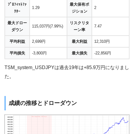
ﾌﾟﾛﾌｨｯﾄﾌｧ
最大保有ポ
1.29
2
ｸﾀｰ
ジション
最大ドロー
リスクリタ
115,037円(7.99%)
7.47
ダウン
ーン率
平均利益
2,699円
最大利益
12,310円
平均損失
-3,800円
最大損失
-22,856円
TSM_system_USDJPYは過去19年は+85.9万円になりまし
た。
成績の推移とドローダウン