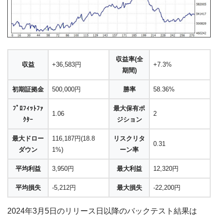
収益率(全
収益
+36,583円
+7.3%
期間)
初期証拠金
500,000円
勝率
58.36%
ﾌﾟﾛﾌｨｯﾄﾌｧ
最大保有ポ
1.06
2
ｸﾀｰ
ジション
最大ドロー
116,187円(18.8
リスクリタ
0.31
ダウン
1%)
ーン率
平均利益
3,950円
最大利益
12,320円
平均損失
-5,212円
最大損失
-22,200円
2024年3月5日のリリース日以降のバックテスト結果は