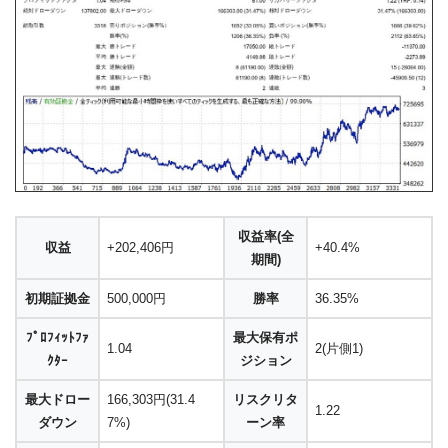
収益率(全
収益
+202,406円
+40.4%
期間)
初期証拠金
500,000円
勝率
36.35%
ﾌﾟﾛﾌｨｯﾄﾌｧ
最大保有ポ
1.04
2(片側1)
ｸﾀｰ
ジション
最大ドロー
166,303円(31.4
リスクリタ
1.22
ダウン
7%)
ーン率