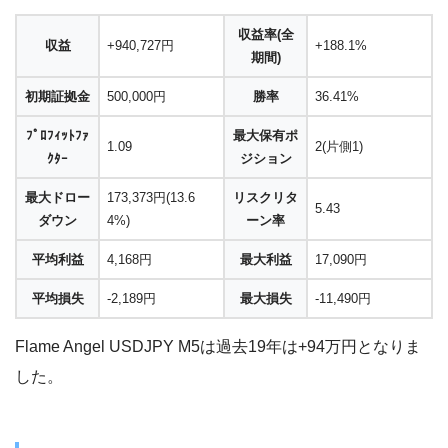
収益率(全
収益
+940,727円
+188.1%
期間)
初期証拠金
500,000円
勝率
36.41%
ﾌﾟﾛﾌｨｯﾄﾌｧ
最大保有ポ
1.09
2(片側1)
ｸﾀｰ
ジション
最大ドロー
173,373円(13.6
リスクリタ
5.43
ダウン
4%)
ーン率
平均利益
4,168円
最大利益
17,090円
平均損失
-2,189円
最大損失
-11,490円
Flame Angel USDJPY M5は過去19年は+94万円となりま
した。