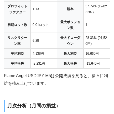
プロフィット
37.79% (1242/
1.13
勝率
ファクター
3287)
最大ポジショ
初期ロット数
0.01ロット
1
ン数
リスクリター
最大ドローダ
28.33% (91,52
6.28
ン率
ウン
0円)
平均利益
4,138円
最大利益
16,660円
平均損失
-2,231円
最大損失
-13,640円
Flame Angel USDJPY M5は公開成績を見ると、徐々に利
益を積み上げています。
月次分析（月間の損益）