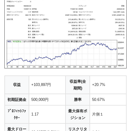
収益率(全
収益
+103,897円
+20.7%
期間)
初期証拠金
500,000円
勝率
50.67%
ﾌﾟﾛﾌｨｯﾄﾌｧ
最大保有ポ
1.17
片側１
ｸﾀｰ
ジション
最大ドロー
リスクリタ