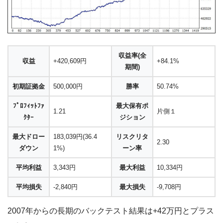
収益率(全
収益
+420,609円
+84.1%
期間)
初期証拠金
500,000円
勝率
50.74%
ﾌﾟﾛﾌｨｯﾄﾌｧ
最大保有ポ
1.21
片側１
ｸﾀｰ
ジション
最大ドロー
183,039円(36.4
リスクリタ
2.30
ダウン
1%)
ーン率
平均利益
3,343円
最大利益
10,334円
平均損失
-2,840円
最大損失
-9,708円
2007年からの長期のバックテスト結果は+42万円とプラス