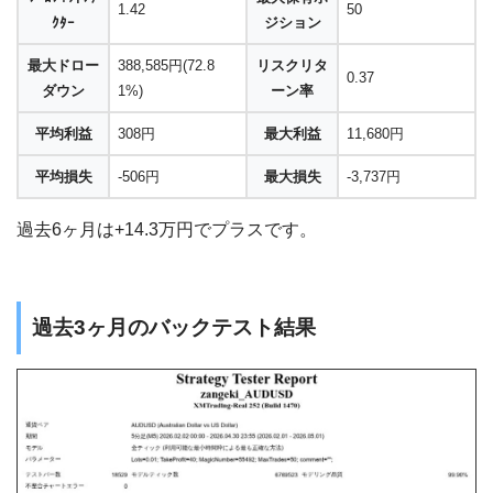
1.42
50
ｸﾀｰ
ジション
最大ドロー
388,585円(72.8
リスクリタ
0.37
ダウン
1%)
ーン率
平均利益
308円
最大利益
11,680円
平均損失
-506円
最大損失
-3,737円
過去6ヶ月は+14.3万円でプラスです。
過去3ヶ月のバックテスト結果