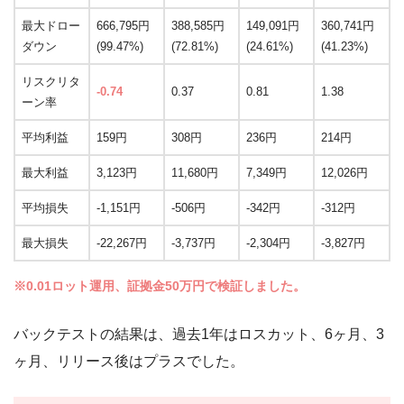
最大ドロー
666,795円
388,585円
149,091円
360,741円
ダウン
(99.47%)
(72.81%)
(24.61%)
(41.23%)
リスクリタ
-0.74
0.37
0.81
1.38
ーン率
平均利益
159円
308円
236円
214円
最大利益
3,123円
11,680円
7,349円
12,026円
平均損失
-1,151円
-506円
-342円
-312円
最大損失
-22,267円
-3,737円
-2,304円
-3,827円
※0.01ロット運用、証拠金50万円で検証しました。
バックテストの結果は、過去1年はロスカット、6ヶ月、3
ヶ月、リリース後はプラスでした。