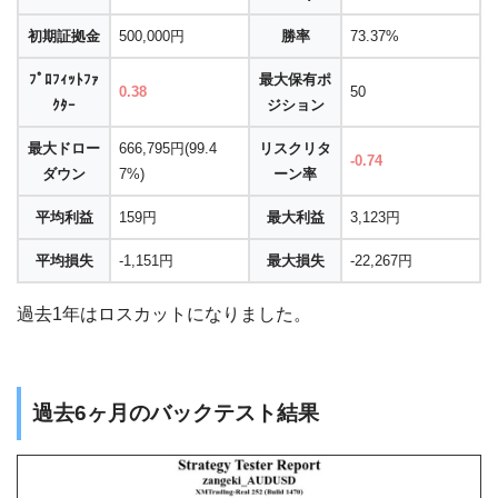
初期証拠金
500,000円
勝率
73.37%
ﾌﾟﾛﾌｨｯﾄﾌｧ
最大保有ポ
0.38
50
ｸﾀｰ
ジション
最大ドロー
666,795円(99.4
リスクリタ
-0.74
ダウン
7%)
ーン率
平均利益
159円
最大利益
3,123円
平均損失
-1,151円
最大損失
-22,267円
過去1年はロスカットになりました。
過去6ヶ月のバックテスト結果