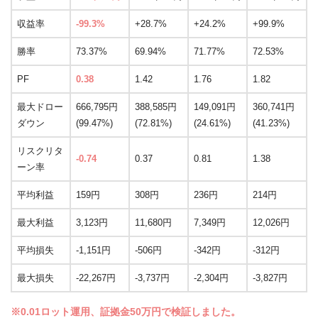
収益率
-99.3%
+28.7%
+24.2%
+99.9%
勝率
73.37%
69.94%
71.77%
72.53%
PF
0.38
1.42
1.76
1.82
最大ドロー
666,795円
388,585円
149,091円
360,741円
ダウン
(99.47%)
(72.81%)
(24.61%)
(41.23%)
リスクリタ
-0.74
0.37
0.81
1.38
ーン率
平均利益
159円
308円
236円
214円
最大利益
3,123円
11,680円
7,349円
12,026円
平均損失
-1,151円
-506円
-342円
-312円
最大損失
-22,267円
-3,737円
-2,304円
-3,827円
※0.01ロット運用、証拠金50万円で検証しました。