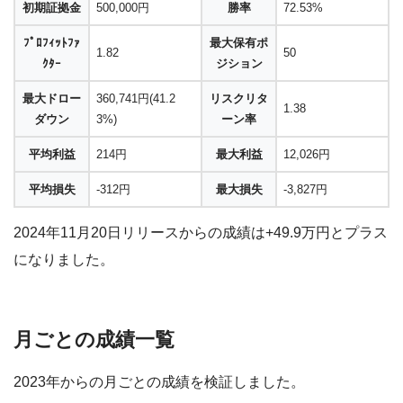
初期証拠金
500,000円
勝率
72.53%
ﾌﾟﾛﾌｨｯﾄﾌｧ
最大保有ポ
1.82
50
ｸﾀｰ
ジション
最大ドロー
360,741円(41.2
リスクリタ
1.38
ダウン
3%)
ーン率
平均利益
214円
最大利益
12,026円
平均損失
-312円
最大損失
-3,827円
2024年11月20日リリースからの成績は+49.9万円とプラス
になりました。
月ごとの成績一覧
2023年からの月ごとの成績を検証しました。