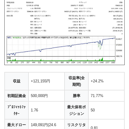
収益率(全
収益
+121,155円
+24.2%
期間)
初期証拠金
500,000円
勝率
71.77%
ﾌﾟﾛﾌｨｯﾄﾌｧ
最大保有ポ
1.76
50
ｸﾀｰ
ジション
最大ドロー
149,091円(24.6
リスクリタ
0.81