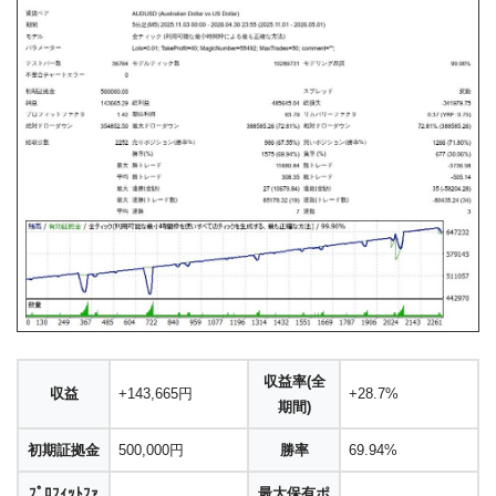
収益率(全
収益
+143,665円
+28.7%
期間)
初期証拠金
500,000円
勝率
69.94%
ﾌﾟﾛﾌｨｯﾄﾌｧ
最大保有ポ