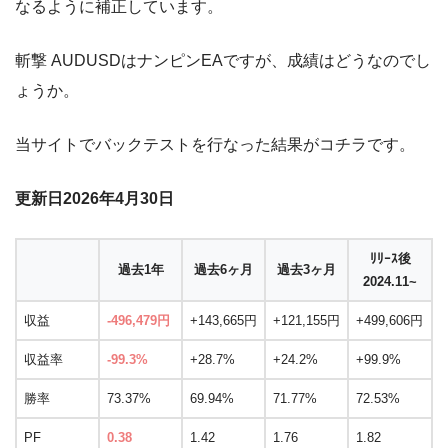
なるように補正しています。
斬撃 AUDUSDはナンピンEAですが、成績はどうなのでし
ょうか。
当サイトでバックテストを行なった結果がコチラです。
更新日2026年4月30日
ﾘﾘｰｽ後
過去1年
過去6ヶ月
過去3ヶ月
2024.11~
収益
-496,479円
+143,665円
+121,155円
+499,606円
収益率
-99.3%
+28.7%
+24.2%
+99.9%
勝率
73.37%
69.94%
71.77%
72.53%
PF
0.38
1.42
1.76
1.82