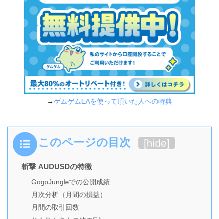
→
ゲムゲムEAを使って頂いた人への特典
このページの目次
[
hide
]
斬撃 AUDUSDの特徴
GogoJungleでの公開成績
月次分析（月間の損益）
月間の取引回数