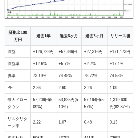
証拠金100
過去1年
過去6ヶ月
過去3ヶ月
リリース後
万円
収益
+126,728円
+57,346円
+27,316円
+171,173円
収益率
+12.6%
+5.7%
+2.7%
+17.1%
勝率
73.19%
74.48%
78.72%
74.55%
PF
2.36
2.60
2.26
1.09
最大ドロー
57,206円(5.
53,825円(5.
57,164円(5.
1,319,630
ダウン
09%)
10%)
57%)
円(82.37%)
リスクリタ
2.22
1.07
0.48
0.13
ーン率
平均利益
506円
437円
441円
726円