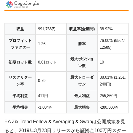
収益
991,768円
収益率(全期間)
38.92%
プロフィット
76.00% (9564/
1.26
勝率
ファクター
12585)
最大ポジショ
初期ロット数
0.01ロット
10
ン数
リスクリター
最大ドローダ
38.01% (1,251,
0.79
ン率
ウン
240円)
平均利益
411円
最大利益
255,860円
平均損失
-1,034円
最大損失
-280,500円
EA Zix Trend Follow & Averaging & Swapは公開成績を見
ると、2019年3月23日リリースから証拠金100万円スター