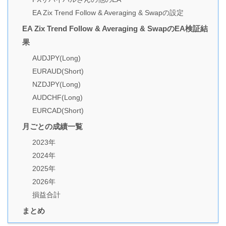
EA Zix Trend Follow & Averaging & Swapの設定
EA Zix Trend Follow & Averaging & SwapのEA検証結
果
AUDJPY(Long)
EURAUD(Short)
NZDJPY(Long)
AUDCHF(Long)
EURCAD(Short)
月ごとの成績一覧
2023年
2024年
2025年
2026年
損益合計
まとめ