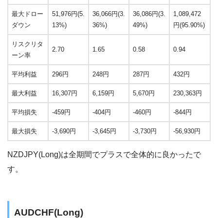
最大ドロー
51,976円(5.
36,066円(3.
36,086円(3.
1,089,472
ダウン
13%)
36%)
49%)
円(95.90%)
リスクリタ
2.70
1.65
0.58
0.94
ーン率
平均利益
296円
248円
287円
432円
最大利益
16,307円
6,159円
5,670円
230,363円
平均損失
-459円
-404円
-460円
-844円
最大損失
-3,690円
-3,645円
-3,730円
-56,930円
NZDJPY(Long)は全期間でプラスで全体的に良かったで
す。
AUDCHF(Long)