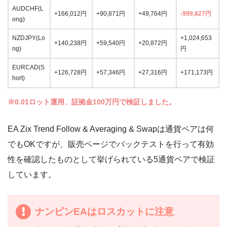
AUDCHF(L
+166,012円
+90,871円
+49,764円
-999,827円
ong)
NZDJPY(Lo
+1,024,653
+140,238円
+59,540円
+20,872円
ng)
円
EURCAD(S
+126,728円
+57,346円
+27,316円
+171,173円
hort)
※0.01ロット運用、証拠金100万円で検証しました。
EA Zix Trend Follow & Averaging & Swapは通貨ペアは何
でもOKですが、販売ページでバックテストを行って有効
性を確認したものとして挙げられている5通貨ペアで検証
しています。
ナンピンEAはロスカットに注意