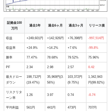
証拠金100
過去1年
過去6ヶ月
過去3ヶ月
リリース後
万円
収益
+249,601円
+142,926円
+76,398円
-997,514円
収益率
+24.9%
+14.2%
+7.6%
-99.8%
勝率
77.47%
78.68%
79.52%
75.96%
PF
2.34
2.98
2.57
0.42
最大ドロー
198,712円
35,969円(3.
103,372円
1,342,943
ダウン
(19.47%)
56%)
(9.75%)
円(99.82%)
リスクリタ
1.26
3.97
0.74
-0.74
ーン率
平均利益
561円
441円
473円
707円