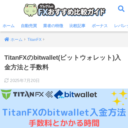
ホーム
自動売買
業者の特徴
比較記事
ボーナス
レバレ
ホーム
TitanFX
TitanFXのbitwallet(ビットウォレット)入
金方法と手数料
2025年7月20日