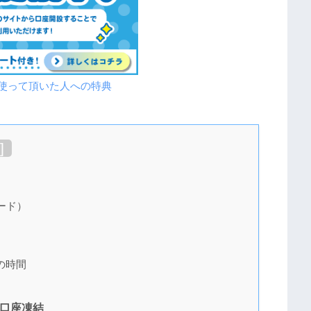
を使って頂いた人への特典
]
ード）
の時間
と口座凍結